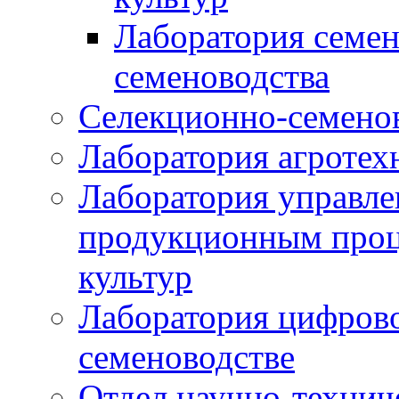
Лаборатория семен
семеноводства
Селекционно-семенов
Лаборатория агротех
Лаборатория управле
продукционным проц
культур
Лаборатория цифрово
семеноводстве
Отдел научно-техни