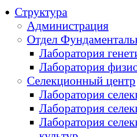
Структура
Администрация
Отдел Фундаменталь
Лаборатория генет
Лаборатория физи
Селекционный центр
Лаборатория селек
Лаборатория селек
Лаборатория селе
культур