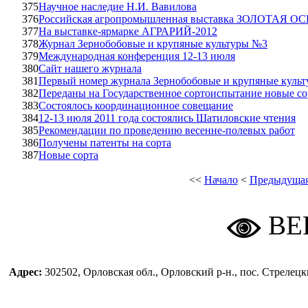
375
Научное наследие Н.И. Вавилова
376
Российская агропромышленная выставка ЗОЛОТАЯ ОСЕ
377
На выставке-ярмарке АГРАРИЙ-2012
378
Журнал Зернобобовые и крупяные культуры №3
379
Международная конференция 12-13 июля
380
Сайт нашего журнала
381
Первый номер журнала Зернобобовые и крупяные куль
382
Переданы на Государственное сортоиспытание новые со
383
Состоялось координационное совещание
384
12-13 июля 2011 года состоялись Шатиловские чтения
385
Рекомендации по проведению весенне-полевых работ
386
Получены патенты на сорта
387
Новые сорта
<<
Начало
<
Предыдуща
ВЕ
Адрес:
302502, Орловская обл., Орловский р-н., пос. Стреле