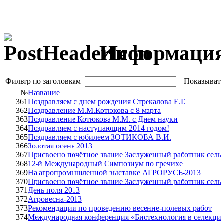
Информаци
Фильтр по заголовкам
Показыват
№
Название
361
Поздравляем с днем рождения Стрекалова Е.Г.
362
Поздравление М.М.Котюкова с 8 марта
363
Поздравление Котюкова М.М. с Днем науки
364
Поздравляем с наступающим 2014 годом!
365
Поздравляем с юбилеем ЗОТИКОВА В.И.
366
Золотая осень 2013
367
Присвоено почётное звание Заслуженный работник сель
368
12-й Международный Симпозиум по гречихе
369
На агропромышленной выставке АГРОРУСЬ-2013
370
Присвоено почётное звание Заслуженный работник сель
371
День поля 2013
372
Агровесна-2013
373
Рекомендации по проведению весенне-полевых работ
374
Международная конференция «Биотехнология в селекц