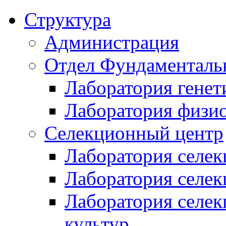
Структура
Администрация
Отдел Фундаменталь
Лаборатория генет
Лаборатория физи
Селекционный центр
Лаборатория селек
Лаборатория селек
Лаборатория селе
культур