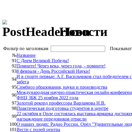
Новости
Фильтр по заголовкам
Показыват
№
Название
91
С Днем Великой Победы!
92
Помните! Через века, через года, - помните!
93
8 февраля - День Российской Науки!
И в спорте первые: А.Г. Васильчиков стал победителем 
94
забега
95
Симбиоз образования, науки и производства
Международная научно-практическая онлайн-конференц
96
ФНЦ ЗБК 25 ноября 2022 года
97
Золотой рекорд профессора Варламова Н.В.
98
Практическая подготовка студентов в центре
22 октября в Орле состоялась выставка-ярмарка дости
99
награждение передовиков отрасли
100
О наших людях: Радио России. Орёл "Удивительные лю
101
Вести с полей центра