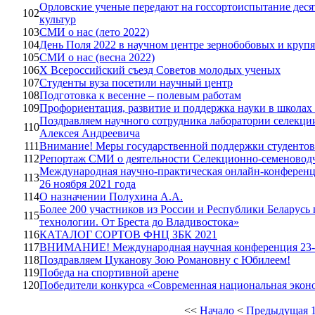
Орловские ученые передают на госсортоиспытание деся
102
культур
103
СМИ о нас (лето 2022)
104
День Поля 2022 в научном центре зернобобовых и круп
105
СМИ о нас (весна 2022)
106
Х Всероссийский съезд Советов молодых ученых
107
Студенты вуза посетили научный центр
108
Подготовка к весенне – полевым работам
109
Профориентация, развитие и поддержка науки в школах 
Поздравляем научного сотрудника лаборатории селекци
110
Алексея Андреевича
111
Внимание! Меры государственной поддержки студентов
112
Репортаж СМИ о деятельности Селекционно-семеново
Международная научно-практическая онлайн-конференц
113
26 ноября 2021 года
114
О назначении Полухина А.А.
Более 200 участников из России и Республики Беларус
115
технологии. От Бреста до Владивостока»
116
КАТАЛОГ СОРТОВ ФНЦ ЗБК 2021
117
ВНИМАНИЕ! Международная научная конференция 23-2
118
Поздравляем Цуканову Зою Романовну с Юбилеем!
119
Победа на спортивной арене
120
Победители конкурса «Современная национальная эконо
<<
Начало
<
Предыдущая