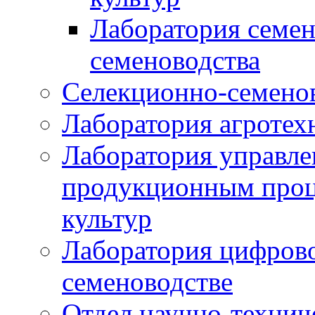
Лаборатория семен
семеноводства
Селекционно-семенов
Лаборатория агротех
Лаборатория управле
продукционным проц
культур
Лаборатория цифрово
семеноводстве
Отдел научно-техни