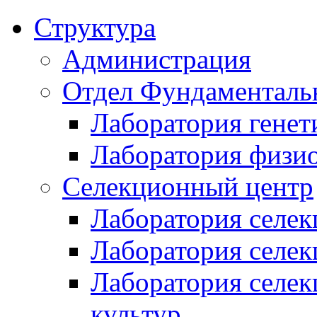
Структура
Администрация
Отдел Фундаменталь
Лаборатория генет
Лаборатория физи
Селекционный центр
Лаборатория селек
Лаборатория селек
Лаборатория селе
культур