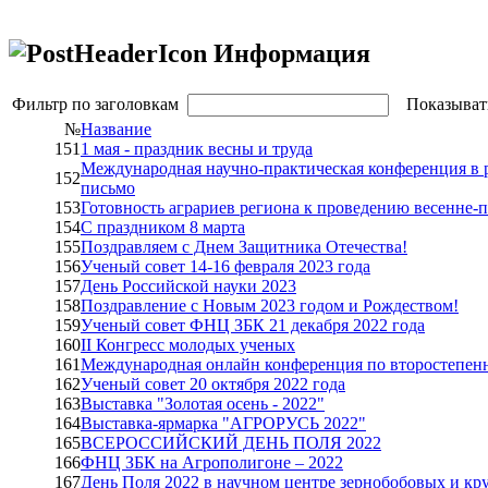
Информация
Фильтр по заголовкам
Показыват
№
Название
151
1 мая - праздник весны и труда
Международная научно-практическая конференция в 
152
письмо
153
Готовность аграриев региона к проведению весенне-
154
С праздником 8 марта
155
Поздравляем с Днем Защитника Отечества!
156
Ученый совет 14-16 февраля 2023 года
157
День Российской науки 2023
158
Поздравление с Новым 2023 годом и Рождеством!
159
Ученый совет ФНЦ ЗБК 21 декабря 2022 года
160
II Конгресс молодых ученых
161
Международная онлайн конференция по второстепен
162
Ученый совет 20 октября 2022 года
163
Выставка "Золотая осень - 2022"
164
Выставка-ярмарка "АГРОРУСЬ 2022"
165
ВСЕРОССИЙСКИЙ ДЕНЬ ПОЛЯ 2022
166
ФНЦ ЗБК на Агрополигоне – 2022
167
День Поля 2022 в научном центре зернобобовых и кр