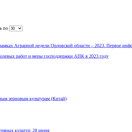
ь по
рамках Аграрной недели Орловской области – 2023. Первое ин
полевых работ и меры господдержки АПК в 2023 году
ным зерновым культурам (Китай)
упяных культур: 28 июня