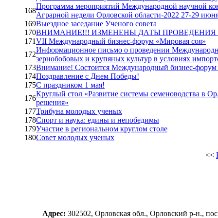
Программа мероприятий Международной научной кон
168
Аграрной недели Орловской области-2022 27-29 июня
169
Выездное заседание Ученого совета
170
ВНИМАНИЕ!!! ИЗМЕНЕНЫ ДАТЫ ПРОВЕДЕНИЯ 
171
VII Международный бизнес-форум «Мировая соя»
Информационное письмо о проведении Международно
172
зернобобовых и крупяных культур в условиях импор
173
Внимание! Состоится Международный бизнес-форум
174
Поздравление с Днем Победы!
175
С праздником 1 мая!
Круглый стол «Развитие системы семеноводства в Ор
176
решения»
177
Трибуна молодых ученых
178
Спорт и наука: едины и непобедимы
179
Участие в региональном круглом столе
180
Совет молодых ученых
<<
Адрес:
302502, Орловская обл., Орловский р-н., п