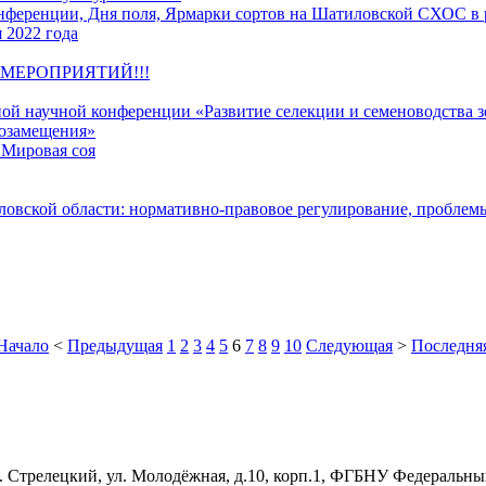
ференции, Дня поля, Ярмарки сортов на Шатиловской СХОС в 
 2022 года
МЕРОПРИЯТИЙ!!!
й научной конференции «Развитие селекции и семеноводства з
тозамещения»
 Мировая соя
ловской области: нормативно-правовое регулирование, проблем
Начало
<
Предыдущая
1
2
3
4
5
6
7
8
9
10
Следующая
>
Последня
ос. Стрелецкий, ул. Молодёжная, д.10, корп.1, ФГБНУ Федеральн