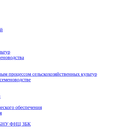
ий
льтур
меноводства
ным процессом сельскохозяйственных культур
 семеноводстве
и
ческого обеспечения
я
ФГБНУ ФНЦ ЗБК